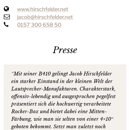
Website:
www.hirschfelder.net
E-
jacob@hirschfelder.net
Mail:
Telefon:
0157 300 658 50
Presse
“Mit seiner B410 gelingt Jacob Hirschfelder
ein starker Einstand in der kleinen Welt der
Lautsprecher-Manufakturen. Charakterstark,
offensiv-lebendig und ausgesprochen pegelfest
präsentiert sich die hochwertig verarbeitete
Rocker-Box und bietet dabei eine Mitten-
Färbung, wie man sie selten von einer 4×10″
geboten bekommt. Setzt man zuletzt noch