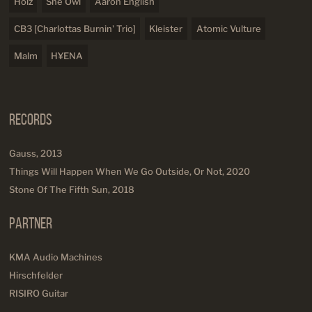
Holz
She Owl
Aaron English
CB3 [Charlottas Burnin' Trio]
Kleister
Atomic Vulture
Malm
H¥ENA
Records
Gauss, 2013
Things Will Happen When We Go Outside, Or Not, 2020
Stone Of The Fifth Sun, 2018
Partner
KMA Audio Machines
Hirschfelder
RISIRO Guitar