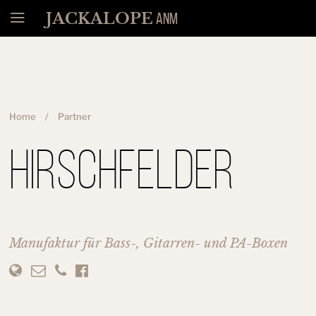
Menü
JACKALOPE
ANM
Home
Partner
Hirschfelder
Manufaktur für Bass-, Gitarren- und PA-Boxen