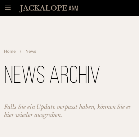
Menü
JACKALOPE
ANM
Home
News
News Archiv
Falls Sie ein Update verpasst haben, können Sie es
hier wieder ausgraben.