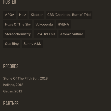
Roster
APOA
Holz
Kleister
CB3 [Charlottas Burnin' Trio]
Hugs Of The Sky
Volvopenta
H¥ENA
Stereochemistry
Lovi Did This
Atomic Vulture
Gus Ring
Sunny A.M.
Records
Stone Of The Fifth Sun, 2018
Kollaps, 2018
Gauss, 2013
Partner